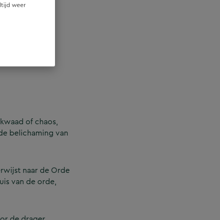
ltijd weer
 kwaad of chaos,
s de belichaming van
verwijst naar de Orde
uis van de orde,
or de drager.