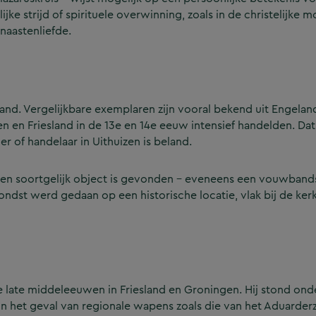
jke strijd of spirituele overwinning, zoals in de christelijke m
naastenliefde.
land. Vergelijkbare exemplaren zijn vooral bekend uit Engela
 en Friesland in de 13e en 14e eeuw intensief handelden. Dat 
er of handelaar in Uithuizen is beland.
t een soortgelijk object is gevonden – eveneens een vouwband
vondst werd gedaan op een historische locatie, vlak bij de ke
e late middeleeuwen in Friesland en Groningen. Hij stond on
in het geval van regionale wapens zoals die van het Aduarderz