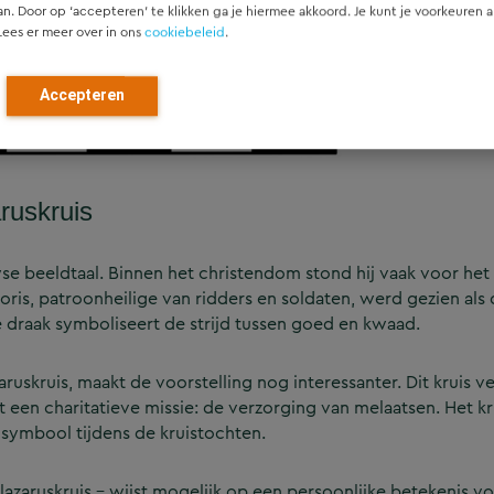
an. Door op ‘accepteren’ te klikken ga je hiermee akkoord. Je kunt je voorkeuren a
Lees er meer over in ons
cookiebeleid
.
Accepteren
aruskruis
se beeldtaal. Binnen het christendom stond hij vaak voor het
t-Joris, patroonheilige van ridders en soldaten, werd gezien al
e draak symboliseert de strijd tussen goed en kwaad.
zaruskruis, maakt de voorstelling nog interessanter. Dit kruis 
een charitatieve missie: de verzorging van melaatsen. Het kr
ymbool tijdens de kruistochten.
zaruskruis – wijst mogelijk op een persoonlijke betekenis vo