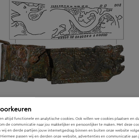
voorkeuren
n altijd functionele en analytische cookies. Ook willen we cookies plaatsen en d
om de communicatie naar jou makkelijker en persoonlijker te maken. Met deze co
 wij en derde partijen jouw internetgedrag binnen en buiten onze website volg
 Hiermee passen wij en derden onze website, advertenties en communicatie aan