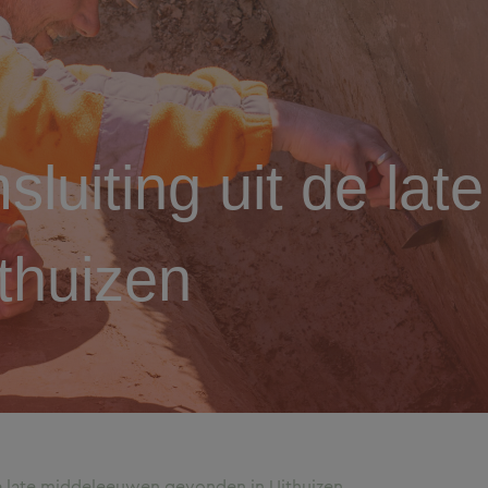
sluiting uit de la
thuizen
de late middeleeuwen gevonden in Uithuizen