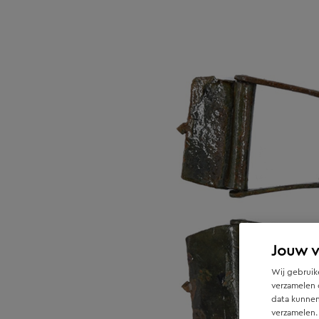
Jouw 
Wij gebruike
verzamelen 
data kunnen
verzamelen.