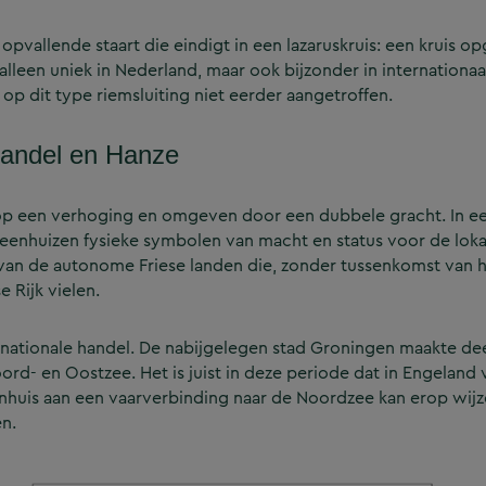
opvallende staart die eindigt in een lazaruskruis: een kruis 
leen uniek in Nederland, maar ook bijzonder in internationaal
 op dit type riemsluiting niet eerder aangetroffen.
 handel en Hanze
op een verhoging en omgeven door een dubbele gracht. In ee
huizen fysieke symbolen van macht en status voor de lokale
 van de autonome Friese landen die, zonder tussenkomst van h
e Rijk vielen.
nationale handel. De nabijgelegen stad Groningen maakte deel
d- en Oostzee. Het is juist in deze periode dat in Engelan
nhuis aan een vaarverbinding naar de Noordzee kan erop wijze
en.