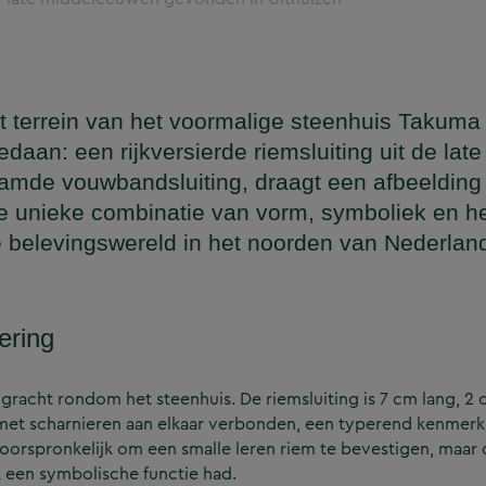
 terrein van het voormalige steenhuis Takuma 
aan: een rijkversierde riemsluiting uit de late
amde vouwbandsluiting, draagt een afbeelding
eze unieke combinatie van vorm, symboliek en 
uze belevingswereld in het noorden van Nederla
iering
acht rondom het steenhuis. De riemsluiting is 7 cm lang, 2
 met scharnieren aan elkaar verbonden, een typerend kenmerk
oorspronkelijk om een smalle leren riem te bevestigen, maar d
k een symbolische functie had.