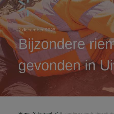
2 december 2025
Bijzondere riem
gevonden in Ui
Home
//
Actueel
//
Bijzondere riemsluiting uit 