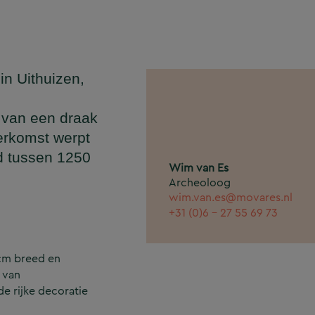
in Uithuizen,
 van een draak
herkomst werpt
nd tussen 1250
Wim van Es
Archeoloog
wim.van.es@movares.nl
+31 (0)6 - 27 55 69 73
 cm breed en
 van
e rijke decoratie