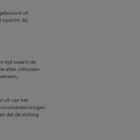
opgebouwd uit
 opzicht. Bij
n tijd waarin de
 elite. Uithuizen
eersers,
 uit van het
d vouwbandsluitingen
n dat de sluiting