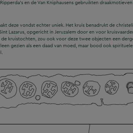
e Ripperda’s en de Van Kniphausens gebruikten draakmotieven
kt deze vondst echter uniek. Het kruis benadrukt de christeli
int Lazarus, opgericht in Jeruzalem door en voor kruisvaarder
de kruistochten, zou ook voor deze twee objecten een dergeli
alleen gezien als een daad van moed, maar bood ook spirituele
l.