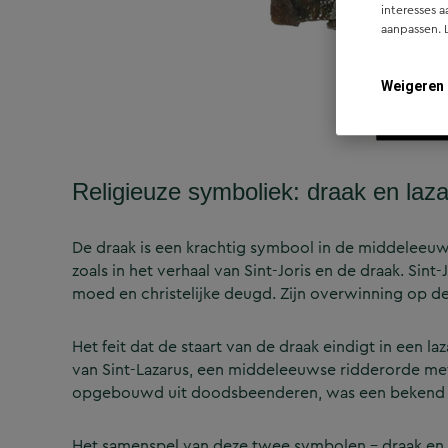
interesses a
aanpassen. 
Weigeren
Religieuze symboliek: draak en laz
De draak is een krachtig symbool in de middeleeuw
zoals in het verhaal van Sint-Joris en de draak. Sin
moed en christelijke deugd. Zijn overwinning op d
Het feit dat de staart van de draak eindigt in een la
van Sint-Lazarus, een middeleeuwse ridderorde met 
opgebouwd uit doodsbeenderen, was een bekend s
Het samenspel van deze twee symbolen – draak en la