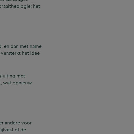
oraaltheologie: het
nd, en dan met name
versterkt het idee
sluiting met
rk, wat opnieuw
der andere voor
ijlvest of de