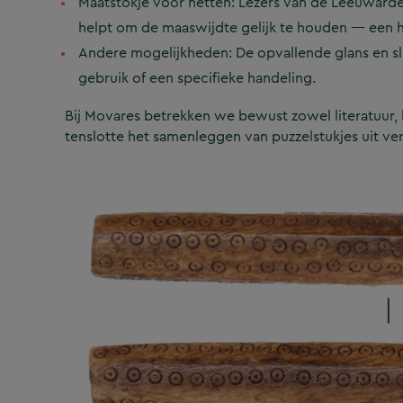
Maatstokje voor netten: Lezers van de Leeuwarder
helpt om de maaswijdte gelijk te houden — een h
Andere mogelijkheden: De opvallende glans en s
gebruik of een specifieke handeling.
Bij Movares betrekken we bewust zowel literatuur, lo
tenslotte het samenleggen van puzzelstukjes uit ve