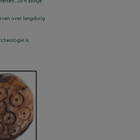
netten. Zo’n stokje
even over langdurig
rcheologie is