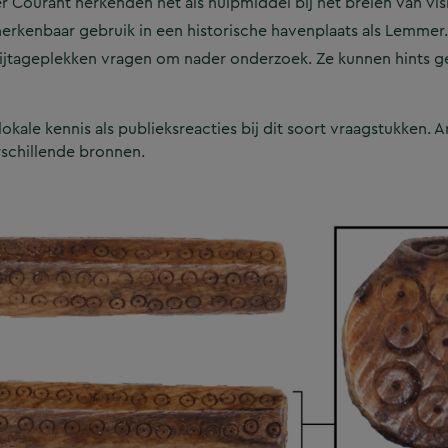
 Courant herkenden het als hulpmiddel bij het breien van vis
erkenbaar gebruik in een historische havenplaats als Lemmer.
lijtageplekken vragen om nader onderzoek. Ze kunnen hints g
kale kennis als publieksreacties bij dit soort vraagstukken. A
rschillende bronnen.