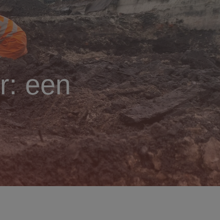
r: een