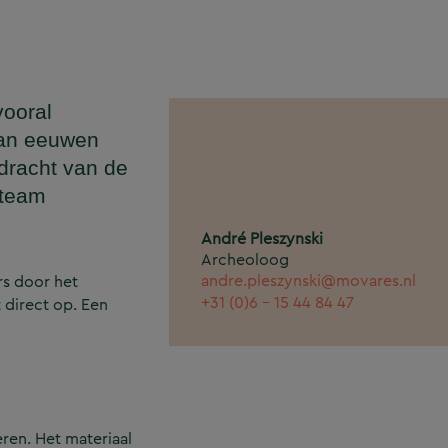
vooral
van eeuwen
dracht van de
 team
André Pleszynski
Archeoloog
andre.pleszynski@movares.nl
s door het
+31 (0)6 - 15 44 84 47
 direct op. Een
ren. Het materiaal