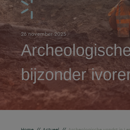
26 november 2025
Archeologisch
bijzonder ivore
Home
//
Actueel
//
Archeologische vondst in Le