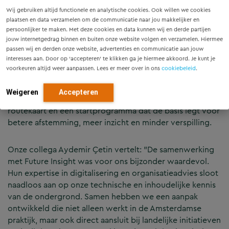
Amsterdam werken we samen met Future Insight aan
Wij gebruiken altijd functionele en analytische cookies. Ook willen we cookies
een nieuwe aanpak voor integraal ondergrondbeheer.
plaatsen en data verzamelen om de communicatie naar jou makkelijker en
Want in een stad waar woningbouw, energietransitie en
persoonlijker te maken. Met deze cookies en data kunnen wij en derde partijen
mobiliteit elkaar kruisen, is slimme regie in de
jouw internetgedrag binnen en buiten onze website volgen en verzamelen. Hiermee
ondergrond geen luxe maar noodzaak.
passen wij en derden onze website, advertenties en communicatie aan jouw
interesses aan. Door op ‘accepteren’ te klikken ga je hiermee akkoord. Je kunt je
voorkeuren altijd weer aanpassen. Lees er meer over in ons
cookiebeleid
.
Samen met Future Insight onderzochten we hoe
sleutelspelers als Waternet, Liander en Vattenfall digitaal
Weigeren
Accepteren
samenwerken in de ondergrond. Het resultaat? Een
routekaart en een startprogramma dat de basis legt voor
betere afstemming, meer inzicht en minder verspilling.
Onze collega Aydemir Çetin vertelt: ”De samenwerking
met Future Insight was voor ons bijzonder waardevol.
Hun expertise in digitalisering en organisatieadvies sloot
naadloos aan op onze technische en inhoudelijke kennis
van de ondergrond. Samen hebben we een aanpak
ontwikkeld die niet alleen werkt in de Amsterdamse
praktijk, maar ook direct aansluit bij landelijke initiatieven