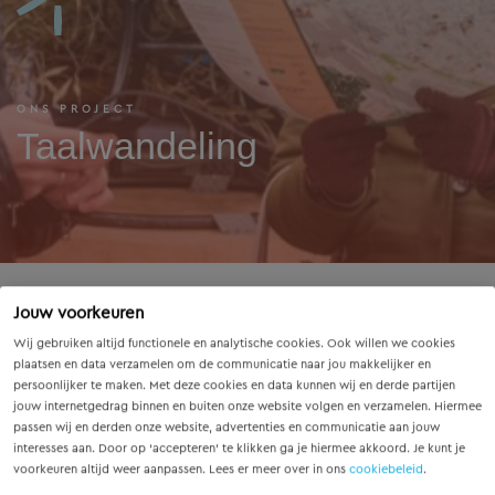
ONS PROJECT
Taalwandeling
Vanuit de Movares Foundation zijn we partner van Taal
Jouw voorkeuren
Doet Meer, Utrechtse vrijwilligers die als (taal)coach of
Wij gebruiken altijd functionele en analytische cookies. Ook willen we cookies
mentor werken voor nieuwe Utrechters. Iedere maand
plaatsen en data verzamelen om de communicatie naar jou makkelijker en
wordt er een Wereldse Taalwandeling georganiseerd in
persoonlijker te maken. Met deze cookies en data kunnen wij en derde partijen
jouw internetgedrag binnen en buiten onze website volgen en verzamelen. Hiermee
samenwerking met Welkom in Utrecht. De vluchtelingen
passen wij en derden onze website, advertenties en communicatie aan jouw
die meelopen spreken nog weinig tot geen Nederlands,
interesses aan. Door op ‘accepteren’ te klikken ga je hiermee akkoord. Je kunt je
daarom zal de voertaal tijdens de wandeling ook Engels
voorkeuren altijd weer aanpassen. Lees er meer over in ons
cookiebeleid
.
zijn. De bedoeling is, dat de nieuwe Utrechter en een