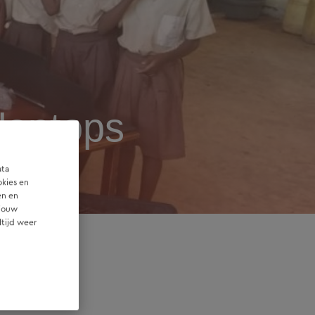
laptops
ata
okies en
en en
 jouw
ltijd weer