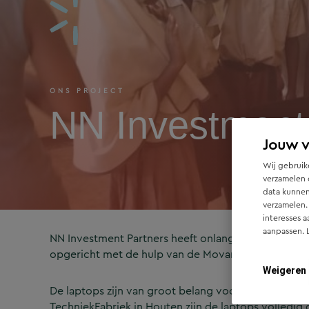
ONS PROJECT
NN Investment 
Jouw 
Wij gebruike
verzamelen 
data kunnen
verzamelen.
interesses a
aanpassen. 
NN Investment Partners heeft onlangs 50 laptops g
opgericht met de hulp van de Movares Foundation 
Weigeren
De laptops zijn van groot belang voor de school en
TechniekFabriek in Houten zijn de laptops volledi