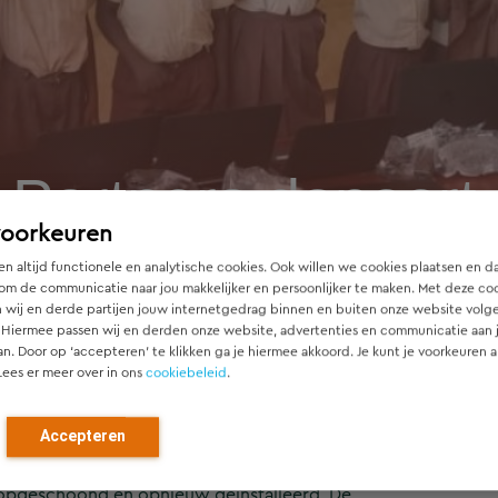
Partners doneert 
voorkeuren
n altijd functionele en analytische cookies. Ook willen we cookies plaatsen en d
om de communicatie naar jou makkelijker en persoonlijker te maken. Met deze co
 wij en derde partijen jouw internetgedrag binnen en buiten onze website volg
 Hiermee passen wij en derden onze website, advertenties en communicatie aan
an. Door op ‘accepteren’ te klikken ga je hiermee akkoord. Je kunt je voorkeuren a
Lees er meer over in ons
cookiebeleid
.
edoneerd voor onze school (Mtwapa) in Kenia. De school is
en is onderdeel van de
Skills4Life Kenya
organisatie.
Accepteren
 helpen de kinderen aan beter onderwijs. Met dank aan de
g opgeschoond en opnieuw geïnstalleerd. De