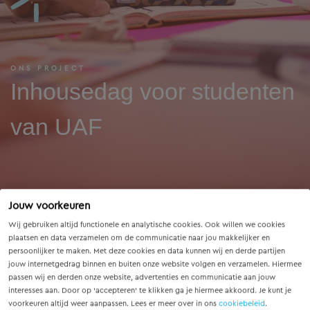
ONS PROJECT
Inhousedag voor studenten
van UAF
Jouw voorkeuren
Wij gebruiken altijd functionele en analytische cookies. Ook willen we cookies
Op 18 oktober 2016 werd er voor de 3e keer een
plaatsen en data verzamelen om de communicatie naar jou makkelijker en
inhousedag georganiseerd door Movares Foundation
persoonlijker te maken. Met deze cookies en data kunnen wij en derde partijen
voor studenten van het UAF. Stichting UAF begeleidt
jouw internetgedrag binnen en buiten onze website volgen en verzamelen. Hiermee
studenten die als vluchteling naar Nederland zijn
passen wij en derden onze website, advertenties en communicatie aan jouw
gekomen. De studenten krijgen hulp bij het vinden van
interesses aan. Door op ‘accepteren’ te klikken ga je hiermee akkoord. Je kunt je
voorkeuren altijd weer aanpassen. Lees er meer over in ons
cookiebeleid
.
een studie of baan in Nederland. Na een welkomstwoord