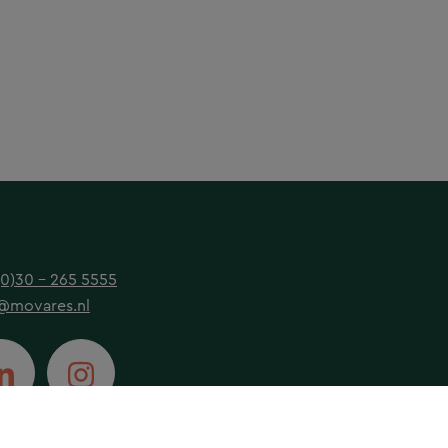
(0)30 - 265 5555
@movares.nl