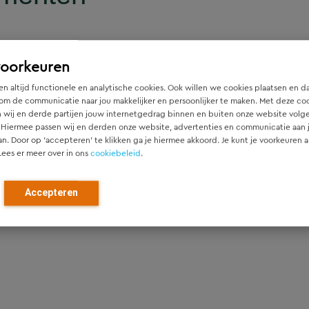
voorkeuren
n altijd functionele en analytische cookies. Ook willen we cookies plaatsen en d
steel De Haar heeft een rondgang door het kasteel
om de communicatie naar jou makkelijker en persoonlijker te maken. Met deze co
 wij en derde partijen jouw internetgedrag binnen en buiten onze website volg
 Hiermee passen wij en derden onze website, advertenties en communicatie aan
an. Door op ‘accepteren’ te klikken ga je hiermee akkoord. Je kunt je voorkeuren a
Lees er meer over in ons
cookiebeleid
.
es Foundation een review gedaan op de ontwerpdocumenten
ar te Haarzuilens. Het betreft de HWA/Riolering; Koud- en
 en koeling en de Regelinstallatie.
Accepteren