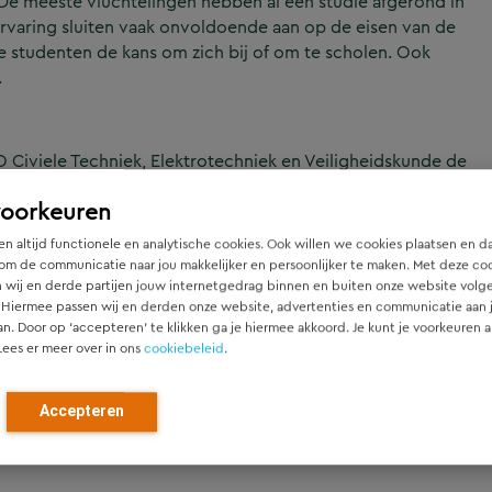
. De meeste vluchtelingen hebben al een studie afgerond in
rvaring sluiten vaak onvoldoende aan op de eisen van de
e studenten de kans om zich bij of om te scholen. Ook
.
iviele Techniek, Elektrotechniek en Veiligheidskunde de
n georganiseerde inhousedag (oktober 2014) te proeven
voorkeuren
innen een Nederlands bedrijf. Dit alles met als doel kennis
ovares-collega Preben Slotboom gaf een toelichting op
n altijd functionele en analytische cookies. Ook willen we cookies plaatsen en d
Na een bedrijfslunch kregen de vluchtelingstudenten een
om de communicatie naar jou makkelijker en persoonlijker te maken. Met deze co
erkers van het voorlichtingscentrum CU2030. De studenten
 wij en derde partijen jouw internetgedrag binnen en buiten onze website volg
 Hiermee passen wij en derden onze website, advertenties en communicatie aan
an. Door op ‘accepteren’ te klikken ga je hiermee akkoord. Je kunt je voorkeuren a
Lees er meer over in ons
cookiebeleid
.
Accepteren