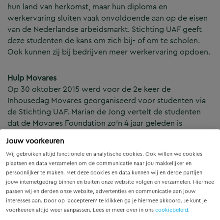
hun land van herkomst, maar hun diploma en
werkervaring sluiten vaak onvoldoende aan op de eisen
van de Nederlandse arbeidsmarkt. Stichting UAF geeft
deze studenten de kans om zich bij- of om te scholen.
Ook kunnen zij bij bedrijven meer werkervaring opdoen.
Hulp Movares
Op 30 oktober 2015 werd voor de 2e keer de
Inhousedag Movares georganiseerd voor studenten via
de Stichting UAF. Marian de Jong vertelt de studenten
dat de Movares Foundation zo’n 4 jaar geleden is
opgericht, met o.a. als doel de maatschappelijke
Jouw voorkeuren
betrokkenheid te vergroten. In dit kader biedt Movares
Wij gebruiken altijd functionele en analytische cookies. Ook willen we cookies
studenten de mogelijkheid zich aan te melden voor een
plaatsen en data verzamelen om de communicatie naar jou makkelijker en
werkervaringsplek. Per jaar worden 3
persoonlijker te maken. Met deze cookies en data kunnen wij en derde partijen
werkervaringsplekken beschikbaar gesteld, met de duur
jouw internetgedrag binnen en buiten onze website volgen en verzamelen. Hiermee
van een ½ jaar. Positief te melden is, dat tijdens de
passen wij en derden onze website, advertenties en communicatie aan jouw
laatste looptijd 2 medewerkers voortijdig vertrokken
interesses aan. Door op ‘accepteren’ te klikken ga je hiermee akkoord. Je kunt je
voorkeuren altijd weer aanpassen. Lees er meer over in ons
cookiebeleid
.
zijn, omdat zij – mede door de opgedane ervaring binnen