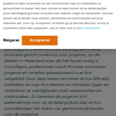
plaatsen en data verzamelen om de communicatie naar jou makkelijker en
duurzaamheid. Er werd gestart met een korte
persoonlijker te maken. Met deze cookies en data kunnen wij en derde partijen
presentatie met veel vragen zoals ‘Wat doet het niet
jouw internetgedrag binnen en buiten onze website volgen en verzamelen. Hiermee
meer als er geen elektriciteit is?’ Er werd geantwoord:
passen wij en derden onze website, advertenties en communicatie aan jouw
‘Dan kunnen we gaan Fortnite meer spelen juf!’ Daarna is
interesses aan. Door op ‘accepteren’ te klikken ga je hiermee akkoord. Je kunt je
er een leuke groepsopdracht gedaan in het kader van
voorkeuren altijd weer aanpassen. Lees er meer over in ons
cookiebeleid
.
‘Expeditie Energie’.
Weigeren
Accepteren
Stichting IMC Weekendschool verzorgt aanvullend,
motivatie-gericht onderwijs voor jongeren, op die
plekken in Nederland waar dat het hardst nodig is.
Vrijwilligers, professionals vanuit Movares ontmoeten
jongeren en vertellen gepassioneerd over hun
vakgebied. Door deze lessen verruimen ze hun blikveld,
ontdekken ze waar hun talenten en interesses liggen en
verbeteren ze vaardigheden zoals samenwerken en
onderzoeken. Zo bereiden de jongeren zich
spelenderwijs voor op de belangrijkste stap na hun
schoolbestaan: het maken van gemotiveerde keuzes
voor de toekomst.