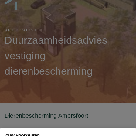
ONS PROJECT
Duurzaamheidsadvies
vestiging
dierenbescherming
Dierenbescherming Amersfoort
Project
Jouw voorkeuren