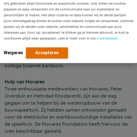
Wij gebruiken altijd functionele en analytische cookies. Ook willen we cookies
Project
plaatsen en data verzamelen om de communicatie naar jou makkelijker en
persoonlijker te maken. Met deze cookies en data kunnen wij en derde partijen
Bouwspeeltuin Bouwgein in Nieuwegein is een
jouw internetgedrag binnen en buiten onze website volgen en verzamelen. Hiermee
geweldige plek voor kinderen. Wat is er leuker dan je
passen wij en derden onze website, advertenties en communicatie aan jouw
eigen hut te bouwen en fijn te spelen? Bouwgein is een
interesses aan. Door op ‘accepteren’ te klikken ga je hiermee akkoord. Je kunt je
leerzame speelgelegenheid voor kinderen. Na een
voorkeuren altijd weer aanpassen. Lees er meer over in ons
cookiebeleid
.
feestelijke opening in 2009 is begin 2010 het hele pand
afgebrand. Er is expertise, geld, mankracht en materiaal
Weigeren
Accepteren
nodig om alles te herbouwen. Tijd voor actie vond
collega Susanne Aardoom.
Hulp van Movares
Twee enthousiaste medewerkers van Movares, Peter
Overduin en Mehrdad Khodaverdi, zijn aan de slag
gegaan om te helpen bij de wederopbouw van de
bouwspeeltuin. Zij hebben samen ontwerpen gemaakt
voor de elektrische en werkbouwkundige installaties van
de speeltuin. De Movares Foundation heeft hiervoor de
uren beschikbaar gesteld.