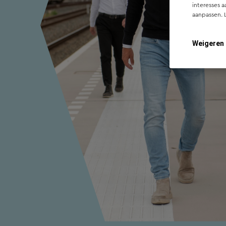
interesses a
aanpassen. 
Weigeren