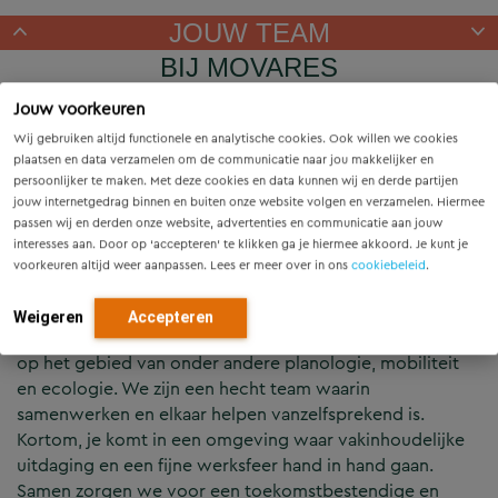
JOUW TEAM
BIJ MOVARES
Jouw voorkeuren
Je maakt onderdeel uit van het team Landschap en
Wij gebruiken altijd functionele en analytische cookies. Ook willen we cookies
Stedenbouw, de creatieve schakel binnen Movares. Dat
plaatsen en data verzamelen om de communicatie naar jou makkelijker en
team is volop in ontwikkeling. Je werkt aan projecten die
persoonlijker te maken. Met deze cookies en data kunnen wij en derde partijen
jouw internetgedrag binnen en buiten onze website volgen en verzamelen. Hiermee
de kwaliteit van de leefomgeving verbeteren. We
passen wij en derden onze website, advertenties en communicatie aan jouw
combineren creativiteit met technische kennis om
interesses aan. Door op ‘accepteren’ te klikken ga je hiermee akkoord. Je kunt je
integrale oplossingen te ontwerpen voor stedelijke en
voorkeuren altijd weer aanpassen. Lees er meer over in ons
cookiebeleid
.
landschappelijke vraagstukken. Je komt terecht in een
multidisciplinair team van ontwerpers en adviseurs,
Weigeren
Accepteren
waarin intensief wordt samengewerkt met specialisten
op het gebied van onder andere planologie, mobiliteit
en ecologie. We zijn een hecht team waarin
samenwerken en elkaar helpen vanzelfsprekend is.
Kortom, je komt in een omgeving waar vakinhoudelijke
uitdaging en een fijne werksfeer hand in hand gaan.
Samen zorgen we voor een toekomstbestendige en