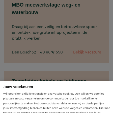
MBO meewerkstage weg- en
waterbouw
Draag bij aan een veilig en betrouwbaar spoor
en ontdek hoe grote infraprojecten in de
praktijk werken.
Den Bosch
32 - 40 uur
€ 550
Bekijk vacature
Teamleider kabels en leidingen
Jouw voorkeuren
derden
Wij gebruiken altijd functionele en analytische cookies. Ook willen we cookies
plaatsen en data verzamelen om de communicatie naar jou makkelijker en
Een voor velen onbekend en onzichtbaar
persoonlijker te maken. Met deze cookies en data kunnen wij en derde partijen
fenomeen; ondergrondse kabels en leidingen.
jouw internetgedrag binnen en buiten onze website volgen en verzamelen. Hiermee
passen wij en derden onze website, advertenties en communicatie aan jouw