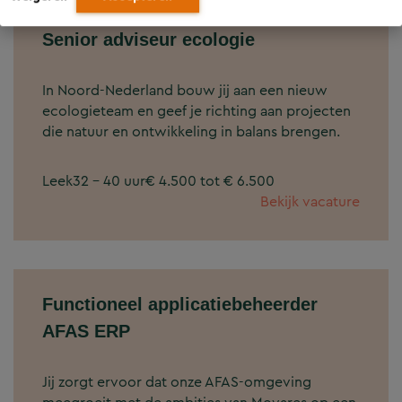
Senior adviseur ecologie
In Noord-Nederland bouw jij aan een nieuw
ecologieteam en geef je richting aan projecten
die natuur en ontwikkeling in balans brengen.
Leek
32 - 40 uur
€ 4.500 tot € 6.500
Bekijk vacature
Functioneel applicatiebeheerder
AFAS ERP
Jij zorgt ervoor dat onze AFAS‑omgeving