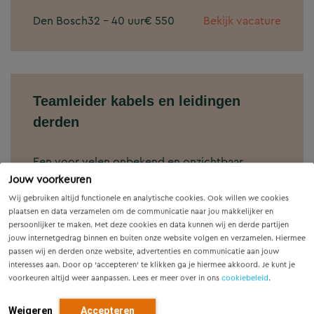
Den Bosch
32 - 40 uur
€ 550
Bekijk vacature
Teamleider kabels en leidingen
derden
Een voor velen onbekend en onzichtbaar
fenomeen; ondergrondse kabels en leidingen.
Jouw voorkeuren
Ze vormen onderdeel van de ruggengraat van
Wij gebruiken altijd functionele en analytische cookies. Ook willen we cookies
onze infrastructuur.
plaatsen en data verzamelen om de communicatie naar jou makkelijker en
persoonlijker te maken. Met deze cookies en data kunnen wij en derde partijen
jouw internetgedrag binnen en buiten onze website volgen en verzamelen. Hiermee
Utrecht
32 - 40 uur
€ 5.500 tot € 7.500
passen wij en derden onze website, advertenties en communicatie aan jouw
Bekijk vacature
interesses aan. Door op ‘accepteren’ te klikken ga je hiermee akkoord. Je kunt je
voorkeuren altijd weer aanpassen. Lees er meer over in ons
cookiebeleid
.
Weigeren
Accepteren