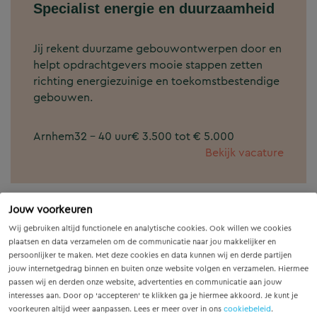
Specialist energie en duurzaamheid
Jij rekent duurzame gebouwontwerpen door en
helpt opdrachtgevers mooie stappen zetten
richting energiezuinige en toekomstbestendige
gebouwen.
Arnhem
32 - 40 uur
€ 3.500 tot € 5.000
Bekijk vacature
Jouw voorkeuren
Wij gebruiken altijd functionele en analytische cookies. Ook willen we cookies
Meewerkstage Stedenbouw
plaatsen en data verzamelen om de communicatie naar jou makkelijker en
persoonlijker te maken. Met deze cookies en data kunnen wij en derde partijen
jouw internetgedrag binnen en buiten onze website volgen en verzamelen. Hiermee
Jij draagt bij aan een duurzame en aantrekkelijke
passen wij en derden onze website, advertenties en communicatie aan jouw
leefomgeving waarin mensen prettig kunnen
interesses aan. Door op ‘accepteren’ te klikken ga je hiermee akkoord. Je kunt je
wonen, werken en recreëren.
voorkeuren altijd weer aanpassen. Lees er meer over in ons
cookiebeleid
.