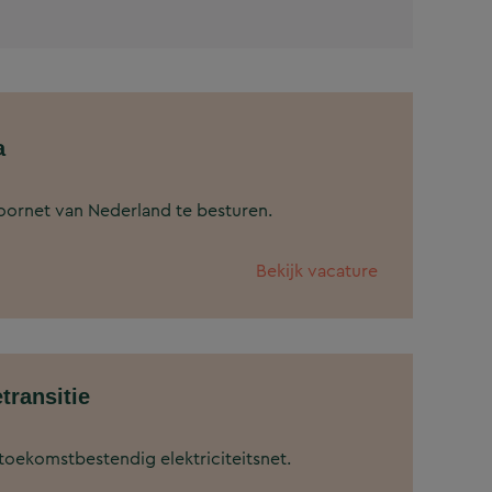
a
oornet van Nederland te besturen.
Bekijk vacature
transitie
oekomstbestendig elektriciteitsnet.