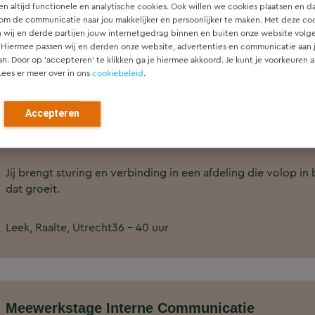
n altijd functionele en analytische cookies. Ook willen we cookies plaatsen en d
worden vervoerd.
om de communicatie naar jou makkelijker en persoonlijker te maken. Met deze co
 wij en derde partijen jouw internetgedrag binnen en buiten onze website volg
 Hiermee passen wij en derden onze website, advertenties en communicatie aan
Utrecht
32 - 40 uur
€ 3.200 tot € 4.500
an. Door op ‘accepteren’ te klikken ga je hiermee akkoord. Je kunt je voorkeuren a
Lees er meer over in ons
cookiebeleid
.
Accepteren
Afdelingsmanager Archeologie, Bodem en Eco
Jij brengt sturing en verbinding in een afdeling die volop
dat groeit.
Leek, Raalte, Utrecht
36 - 40 uur
Meewerkstage Interne Communicatie