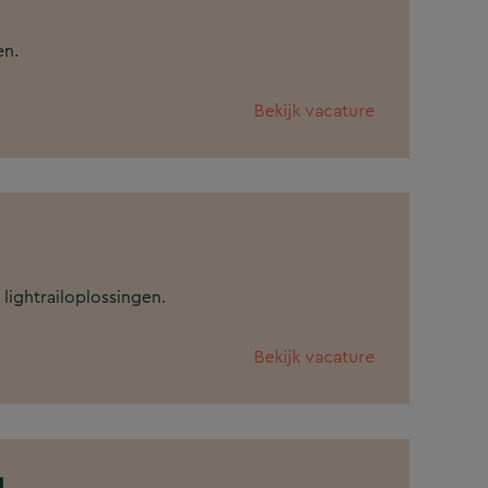
en.
Bekijk vacature
lightrailoplossingen.
Bekijk vacature
g