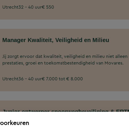
Utrecht
32 - 40 uur
€ 550
Manager Kwaliteit, Veiligheid en Milieu
Jij zorgt ervoor dat kwaliteit, veiligheid en milieu niet allee
prestaties, groei en toekomstbestendigheid van Movares.
Utrecht
36 - 40 uur
€ 7.000 tot € 8.000
Junior ontwerper spoorwegbeveiliging & ER
voorkeuren
Jij zorgt ervoor dat nu én in de toekomst duizenden Nederlan