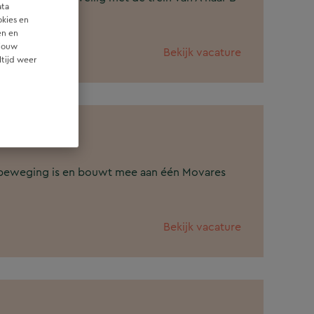
ata
okies en
en en
 jouw
Bekijk vacature
ltijd weer
logie
 in beweging is en bouwt mee aan één Movares
Bekijk vacature