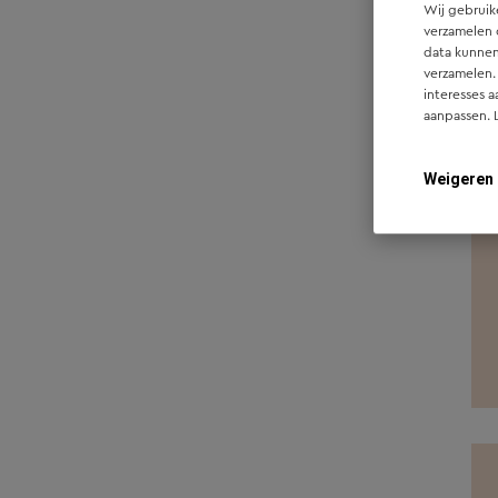
Wij gebruike
verzamelen 
Westerhaar
1
data kunnen
Zwolle
4
verzamelen.
interesses a
Oisterwijk
2
aanpassen. 
Raalte
3
Weigeren