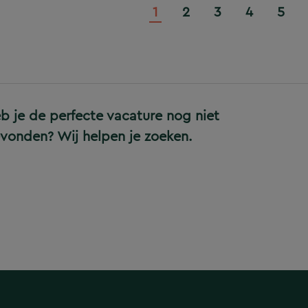
1
2
3
4
5
b je de perfecte vacature nog niet
vonden? Wij helpen je zoeken.