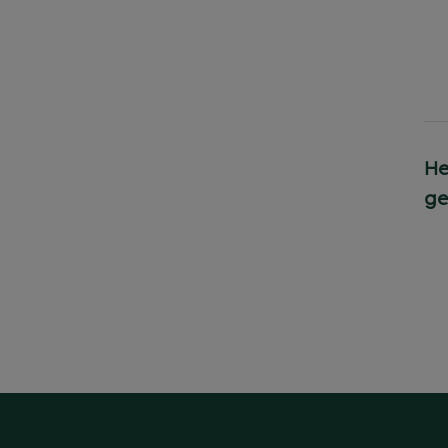
He
ge