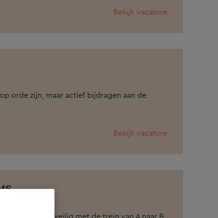
Bekijk vacature
n op orde zijn, maar actief bijdragen aan de
Bekijk vacature
TMS
ders dagelijks veilig met de trein van A naar B