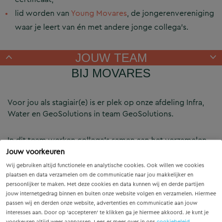
lid worden van
Young Movares
, de jongerenvereniging
waar je leert van én met andere jonge collega’s.
JOUW TEAM
BIJ MOVARES
Voor jou als stagiair(e) is er plek op onze afdeling Infra,
Water en GeoSolutions in team GeoSolutions.
In dit team werken collega’s samen aan het verzamelen
en toepassen van meetgegevens voor projecten in
Jouw voorkeuren
infrastructuur, bouw en openbare ruimte. De sfeer is
Wij gebruiken altijd functionele en analytische cookies. Ook willen we cookies
open en betrokken. Collega’s delen kennis, stellen
plaatsen en data verzamelen om de communicatie naar jou makkelijker en
vragen en helpen elkaar vooruit. Tijdens je stage werk je
persoonlijker te maken. Met deze cookies en data kunnen wij en derde partijen
jouw internetgedrag binnen en buiten onze website volgen en verzamelen. Hiermee
regelmatig samen met ervaren landmeters op locatie. Zij
passen wij en derden onze website, advertenties en communicatie aan jouw
laten zien hoe metingen in de praktijk verlopen en waar
interesses aan. Door op ‘accepteren’ te klikken ga je hiermee akkoord. Je kunt je
je op let om betrouwbare gegevens te verzamelen. Zo
voorkeuren altijd weer aanpassen. Lees er meer over in ons
cookiebeleid
.