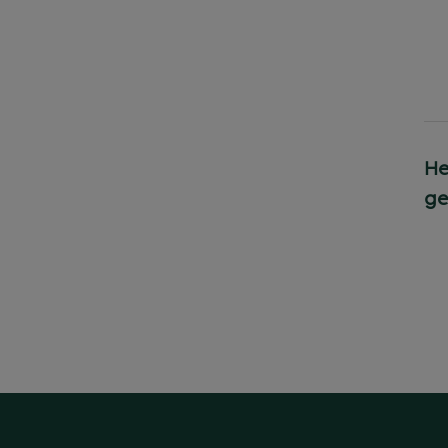
He
ge