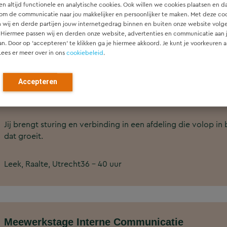
n altijd functionele en analytische cookies. Ook willen we cookies plaatsen en d
worden vervoerd.
om de communicatie naar jou makkelijker en persoonlijker te maken. Met deze co
 wij en derde partijen jouw internetgedrag binnen en buiten onze website volg
 Hiermee passen wij en derden onze website, advertenties en communicatie aan
Utrecht
32 - 40 uur
€ 3.200 tot € 4.500
an. Door op ‘accepteren’ te klikken ga je hiermee akkoord. Je kunt je voorkeuren a
Lees er meer over in ons
cookiebeleid
.
Accepteren
Afdelingsmanager Archeologie, Bodem en Eco
Jij brengt sturing en verbinding in een afdeling die volop
dat groeit.
Leek, Raalte, Utrecht
36 - 40 uur
Meewerkstage Interne Communicatie