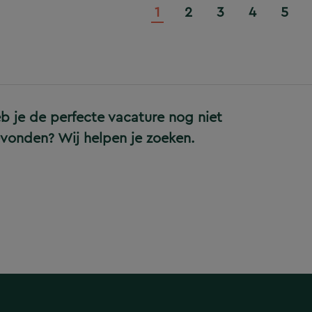
1
2
3
4
5
b je de perfecte vacature nog niet
vonden? Wij helpen je zoeken.