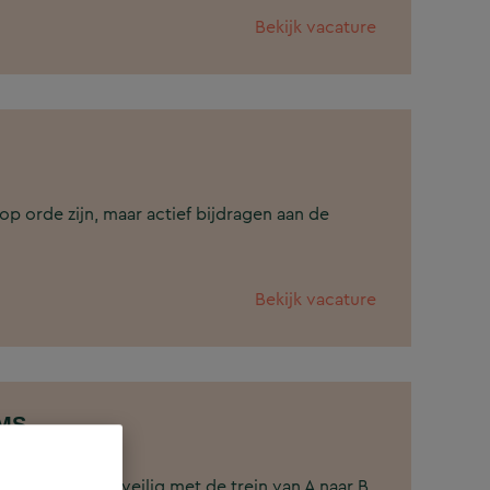
Bekijk vacature
n op orde zijn, maar actief bijdragen aan de
Bekijk vacature
TMS
ders dagelijks veilig met de trein van A naar B