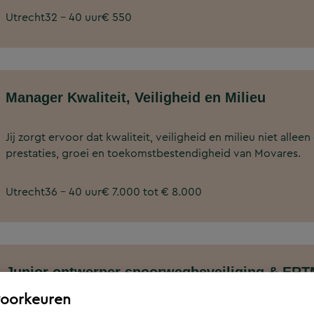
Utrecht
32 - 40 uur
€ 550
Manager Kwaliteit, Veiligheid en Milieu
Jij zorgt ervoor dat kwaliteit, veiligheid en milieu niet allee
prestaties, groei en toekomstbestendigheid van Movares.
Utrecht
36 - 40 uur
€ 7.000 tot € 8.000
Junior ontwerper spoorwegbeveiliging & ER
voorkeuren
Jij zorgt ervoor dat nu én in de toekomst duizenden Nederlan