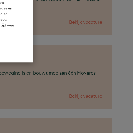
ata
okies en
en en
 jouw
Bekijk vacature
ltijd weer
logie
 in beweging is en bouwt mee aan één Movares
Bekijk vacature