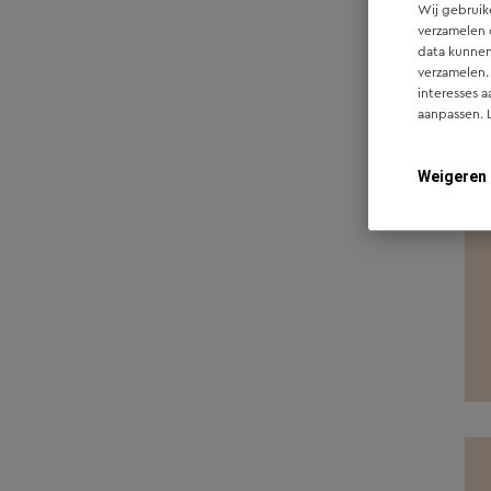
Wij gebruike
verzamelen 
Westerhaar
1
data kunnen
Zwolle
4
verzamelen.
interesses a
Oisterwijk
2
aanpassen. 
Raalte
3
Weigeren