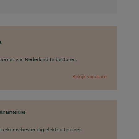
a
oornet van Nederland te besturen.
Bekijk vacature
transitie
oekomstbestendig elektriciteitsnet.