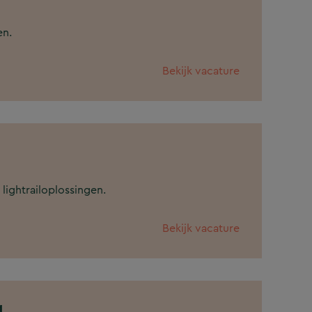
en.
Bekijk vacature
lightrailoplossingen.
Bekijk vacature
g