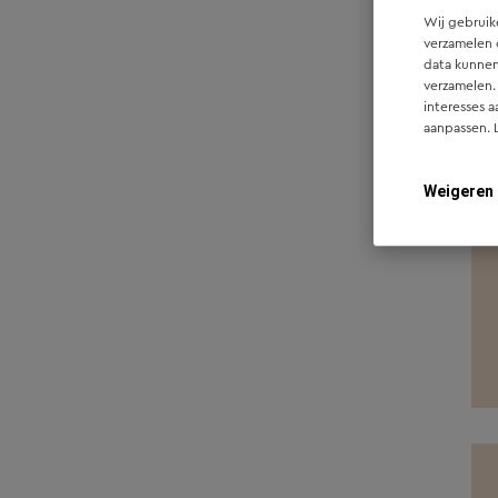
Wij gebruike
Westerhaar
1
verzamelen 
data kunnen
Zwolle
4
verzamelen.
interesses a
Oisterwijk
2
aanpassen. 
Raalte
3
Weigeren