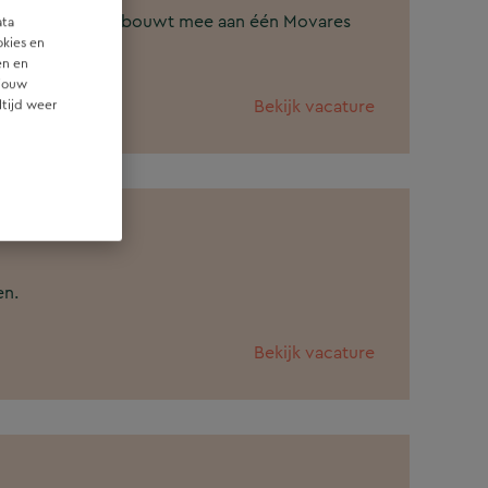
 in beweging is en bouwt mee aan één Movares
ata
okies en
en en
 jouw
Bekijk vacature
ltijd weer
en.
Bekijk vacature