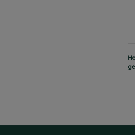
He
ge