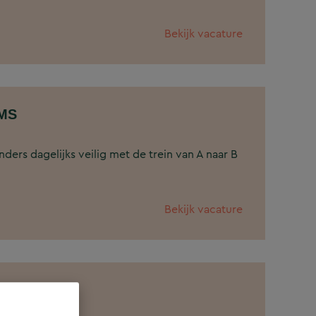
Bekijk vacature
TMS
ders dagelijks veilig met de trein van A naar B
Bekijk vacature
logie