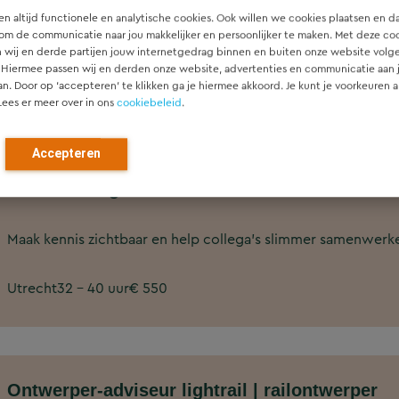
Jij brengt sturing en verbinding in een afdeling die volop
n altijd functionele en analytische cookies. Ook willen we cookies plaatsen en d
om de communicatie naar jou makkelijker en persoonlijker te maken. Met deze co
dat groeit.
 wij en derde partijen jouw internetgedrag binnen en buiten onze website volg
 Hiermee passen wij en derden onze website, advertenties en communicatie aan
Leek, Raalte, Utrecht
36 - 40 uur
an. Door op ‘accepteren’ te klikken ga je hiermee akkoord. Je kunt je voorkeuren a
Lees er meer over in ons
cookiebeleid
.
Accepteren
Meewerkstage Interne Communicatie
Maak kennis zichtbaar en help collega’s slimmer samenwerk
Utrecht
32 - 40 uur
€ 550
Ontwerper-adviseur lightrail | railontwerper