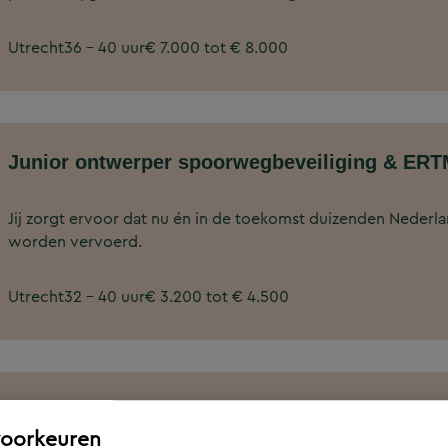
Utrecht
36 - 40 uur
€ 7.000 tot € 8.000
Junior ontwerper spoorwegbeveiliging & ER
Jij zorgt ervoor dat nu én in de toekomst duizenden Nederlan
worden vervoerd.
Utrecht
32 - 40 uur
€ 3.200 tot € 4.500
Afdelingsmanager Archeologie, Bodem en Eco
voorkeuren