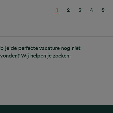
1
2
3
4
5
b je de perfecte vacature nog niet
vonden? Wij helpen je zoeken.