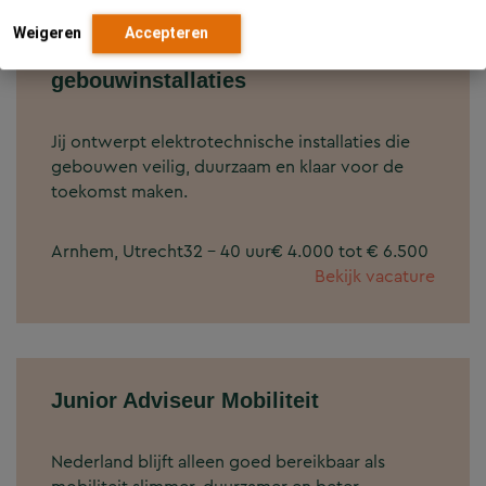
Weigeren
Accepteren
Adviseur elektrotechniek
gebouwinstallaties
Jij ontwerpt elektrotechnische installaties die
gebouwen veilig, duurzaam en klaar voor de
toekomst maken.
Arnhem, Utrecht
32 - 40 uur
€ 4.000 tot € 6.500
Bekijk vacature
Junior Adviseur Mobiliteit
Nederland blijft alleen goed bereikbaar als