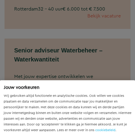
Rotterdam
32 - 40 uur
€ 6.000 tot € 7.500
Bekijk vacature
Senior adviseur Waterbeheer –
Waterkwantiteit
Met jouw expertise ontwikkelen we
toekomstbestendige oplossingen voor een
Jouw voorkeuren
robuuste wateromgeving.
Wij gebruiken altijd functionele en analytische cookies. Ook willen we cookies
plaatsen en data verzamelen om de communicatie naar jou makkelijker en
Rotterdam
32 - 40 uur
€ 6.000 tot € 7.500
persoonlijker te maken. Met deze cookies en data kunnen wij en derde partijen
Bekijk vacature
jouw internetgedrag binnen en buiten onze website volgen en verzamelen. Hiermee
passen wij en derden onze website, advertenties en communicatie aan jouw
interesses aan. Door op ‘accepteren’ te klikken ga je hiermee akkoord. Je kunt je
voorkeuren altijd weer aanpassen. Lees er meer over in ons
cookiebeleid
.