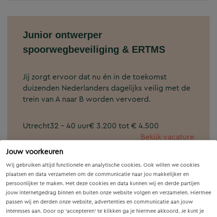
Junior ontwerper
spoorwegbeveiliging & ERTMS
Jij zorgt ervoor dat nu én in de toekomst
duizenden Nederlanders dagelijks veilig met de
trein van A naar B worden vervoerd.
Utrecht
32 - 40 uur
€ 3.200 tot € 4.500
Bekijk vacature
Jouw voorkeuren
Wij gebruiken altijd functionele en analytische cookies. Ook willen we cookies
plaatsen en data verzamelen om de communicatie naar jou makkelijker en
persoonlijker te maken. Met deze cookies en data kunnen wij en derde partijen
Afdelingsmanager Archeologie,
jouw internetgedrag binnen en buiten onze website volgen en verzamelen. Hiermee
passen wij en derden onze website, advertenties en communicatie aan jouw
Bodem en Ecologie
interesses aan. Door op ‘accepteren’ te klikken ga je hiermee akkoord. Je kunt je