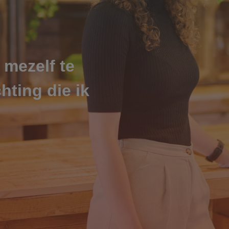
 mezelf te
hting die ik