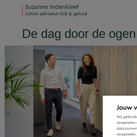
Suzanne Indenkleef
Junior adviseur GIS & geluid
De dag door de oge
Jouw 
Wij gebruike
verzamelen 
data kunnen
verzamelen.