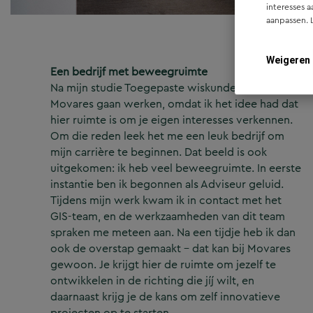
interesses a
aanpassen. 
Weigeren
Een bedrijf met beweegruimte
Na mijn studie Toegepaste wiskunde ben ik bij
Movares gaan werken, omdat ik het idee had dat
hier ruimte is om je eigen interesses verkennen.
Om die reden leek het me een leuk bedrijf om
mijn carrière te beginnen. Dat beeld is ook
uitgekomen: ik heb veel beweegruimte. In eerste
instantie ben ik begonnen als Adviseur geluid.
Tijdens mijn werk kwam ik in contact met het
GIS-team, en de werkzaamheden van dit team
spraken me meteen aan. Na een tijdje heb ik dan
ook de overstap gemaakt – dat kan bij Movares
gewoon. Je krijgt hier de ruimte om jezelf te
ontwikkelen in de richting die jíj wilt, en
daarnaast krijg je de kans om zelf innovatieve
projecten op te starten.