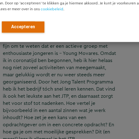
an. Door op ‘accepteren’ te klikken ga je hiermee akkoord. Je kunt je voorkeuren a
Lees er meer over in ons
cookiebeleid
.
Accepteren
Het Jong Talent Programma (JTP)
Voordat ik hier kwam werken, vond ik verder het
fijn om te weten dat er een actieve groep met
enthousiaste jongeren is – Young Movares. Omdat
ik in coronatijd ben begonnen, heb ik hier helaas
nog niet zoveel activiteiten van meegemaakt,
maar gelukkig wordt er nu weer steeds meer
georganiseerd. Door het Jong Talent Programma
heb ik het bedrijf tóch snel leren kennen. Dat vind
ik ook het leukste aan het JTP, en daarnaast zorgt
het voor stof tot nadenken. Hoe vertel je
bijvoorbeeld in een aantal zinnen wat je werk
inhoudt? Hoe zet je een kans van een
opdrachtgever om in een concrete opdracht? En
hoe ga je om met moeilijke gesprekken? Dit (en
meer!) leer ik allemaal in het JTP.