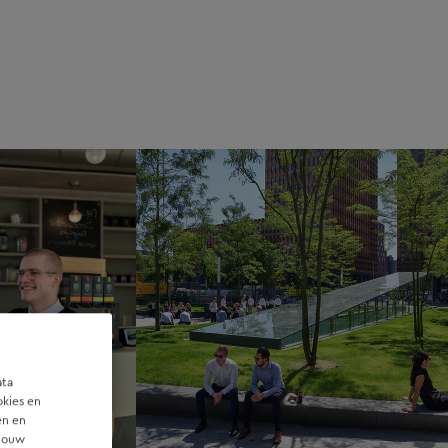
ata
okies en
en en
 jouw