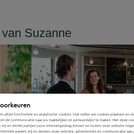
n van Suzanne
voorkeuren
n altijd functionele en analytische cookies. Ook willen we cookies plaatsen en d
om de communicatie naar jou makkelijker en persoonlijker te maken. Met deze co
 wij en derde partijen jouw internetgedrag binnen en buiten onze website volg
 Hiermee passen wij en derden onze website, advertenties en communicatie aan