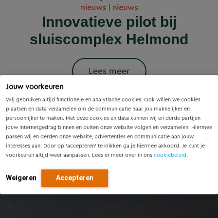
Wet versterking regie
Voorzieningenscan
Slim onderzoek
nieuws | nieuws
woningbouwprojecten
Drenthe: inzicht voor
voorkomt onnodige
Innovatieve pilot bij
volkshuisvesting in
krijgen straks
sluiscomplex Helmond
vandaag, richting voor
werking: wat betekent
vervanging van
voorrang op het
dit voor gemeenten?
Eindhovense tunnel
morgen
stroomnet?
Lees meer
Jouw voorkeuren
Lees meer
Lees meer
Lees meer
Lees meer
Wij gebruiken altijd functionele en analytische cookies. Ook willen we cookies
plaatsen en data verzamelen om de communicatie naar jou makkelijker en
persoonlijker te maken. Met deze cookies en data kunnen wij en derde partijen
jouw internetgedrag binnen en buiten onze website volgen en verzamelen. Hiermee
passen wij en derden onze website, advertenties en communicatie aan jouw
interesses aan. Door op ‘accepteren’ te klikken ga je hiermee akkoord. Je kunt je
voorkeuren altijd weer aanpassen. Lees er meer over in ons
cookiebeleid
.
Weigeren
Accepteren