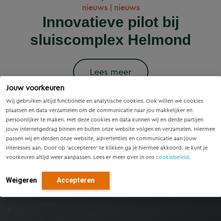
Wet versterking regie
Voorzieningenscan
Slim onderzoek
nieuws | nieuws
woningbouwprojecten
Drenthe: inzicht voor
voorkomt onnodige
Innovatieve pilot bij
volkshuisvesting in
krijgen straks
sluiscomplex Helmond
vandaag, richting voor
werking: wat betekent
vervanging van
voorrang op het
dit voor gemeenten?
Eindhovense tunnel
morgen
stroomnet?
Lees meer
Jouw voorkeuren
Lees meer
Lees meer
Lees meer
Lees meer
Wij gebruiken altijd functionele en analytische cookies. Ook willen we cookies
plaatsen en data verzamelen om de communicatie naar jou makkelijker en
persoonlijker te maken. Met deze cookies en data kunnen wij en derde partijen
jouw internetgedrag binnen en buiten onze website volgen en verzamelen. Hiermee
passen wij en derden onze website, advertenties en communicatie aan jouw
interesses aan. Door op ‘accepteren’ te klikken ga je hiermee akkoord. Je kunt je
voorkeuren altijd weer aanpassen. Lees er meer over in ons
cookiebeleid
.
Weigeren
Accepteren