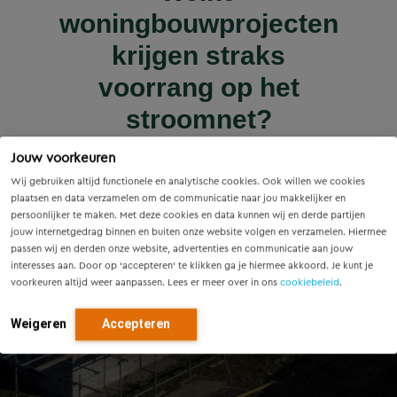
Wet versterking regie
Voorzieningenscan
Slim onderzoek
nieuws | nieuws
woningbouwprojecten
Drenthe: inzicht voor
voorkomt onnodige
Innovatieve pilot bij
volkshuisvesting in
krijgen straks
sluiscomplex Helmond
vandaag, richting voor
werking: wat betekent
vervanging van
voorrang op het
dit voor gemeenten?
Eindhovense tunnel
morgen
stroomnet?
Lees meer
Jouw voorkeuren
Lees meer
Lees meer
Lees meer
Lees meer
Wij gebruiken altijd functionele en analytische cookies. Ook willen we cookies
plaatsen en data verzamelen om de communicatie naar jou makkelijker en
persoonlijker te maken. Met deze cookies en data kunnen wij en derde partijen
jouw internetgedrag binnen en buiten onze website volgen en verzamelen. Hiermee
passen wij en derden onze website, advertenties en communicatie aan jouw
interesses aan. Door op ‘accepteren’ te klikken ga je hiermee akkoord. Je kunt je
voorkeuren altijd weer aanpassen. Lees er meer over in ons
cookiebeleid
.
Weigeren
Accepteren