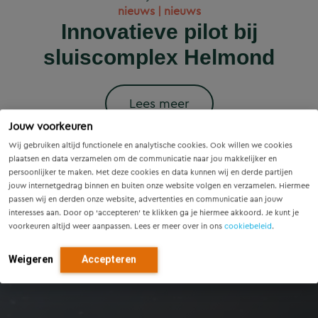
Wet versterking regie
Voorzieningenscan
Slim onderzoek
nieuws | nieuws
woningbouwprojecten
Drenthe: inzicht voor
voorkomt onnodige
Innovatieve pilot bij
volkshuisvesting in
krijgen straks
sluiscomplex Helmond
vandaag, richting voor
werking: wat betekent
vervanging van
voorrang op het
dit voor gemeenten?
Eindhovense tunnel
morgen
stroomnet?
Lees meer
Jouw voorkeuren
Lees meer
Lees meer
Lees meer
Lees meer
Wij gebruiken altijd functionele en analytische cookies. Ook willen we cookies
plaatsen en data verzamelen om de communicatie naar jou makkelijker en
persoonlijker te maken. Met deze cookies en data kunnen wij en derde partijen
jouw internetgedrag binnen en buiten onze website volgen en verzamelen. Hiermee
passen wij en derden onze website, advertenties en communicatie aan jouw
interesses aan. Door op ‘accepteren’ te klikken ga je hiermee akkoord. Je kunt je
voorkeuren altijd weer aanpassen. Lees er meer over in ons
cookiebeleid
.
Weigeren
Accepteren