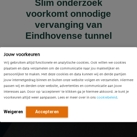
Wet versterking regie
Voorzieningenscan
Slim onderzoek
nieuws | nieuws
woningbouwprojecten
Drenthe: inzicht voor
voorkomt onnodige
Innovatieve pilot bij
volkshuisvesting in
krijgen straks
sluiscomplex Helmond
vandaag, richting voor
werking: wat betekent
vervanging van
voorrang op het
dit voor gemeenten?
Eindhovense tunnel
morgen
stroomnet?
Lees meer
Jouw voorkeuren
Lees meer
Lees meer
Lees meer
Lees meer
Wij gebruiken altijd functionele en analytische cookies. Ook willen we cookies
plaatsen en data verzamelen om de communicatie naar jou makkelijker en
persoonlijker te maken. Met deze cookies en data kunnen wij en derde partijen
jouw internetgedrag binnen en buiten onze website volgen en verzamelen. Hiermee
passen wij en derden onze website, advertenties en communicatie aan jouw
interesses aan. Door op ‘accepteren’ te klikken ga je hiermee akkoord. Je kunt je
voorkeuren altijd weer aanpassen. Lees er meer over in ons
cookiebeleid
.
Weigeren
Accepteren