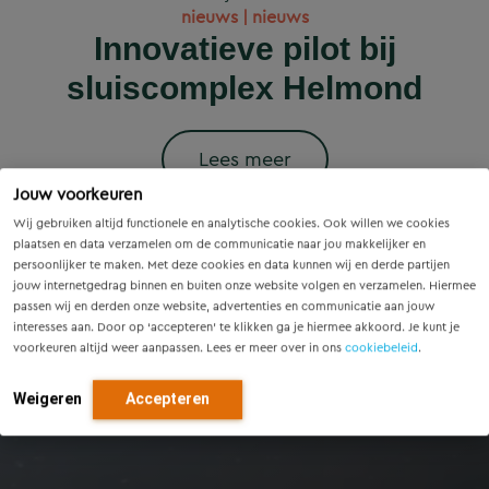
Wet versterking regie
Voorzieningenscan
Slim onderzoek
nieuws | nieuws
woningbouwprojecten
Drenthe: inzicht voor
voorkomt onnodige
Innovatieve pilot bij
volkshuisvesting in
krijgen straks
sluiscomplex Helmond
vandaag, richting voor
werking: wat betekent
vervanging van
voorrang op het
dit voor gemeenten?
Eindhovense tunnel
morgen
stroomnet?
Lees meer
Jouw voorkeuren
Lees meer
Lees meer
Lees meer
Lees meer
Wij gebruiken altijd functionele en analytische cookies. Ook willen we cookies
plaatsen en data verzamelen om de communicatie naar jou makkelijker en
persoonlijker te maken. Met deze cookies en data kunnen wij en derde partijen
jouw internetgedrag binnen en buiten onze website volgen en verzamelen. Hiermee
passen wij en derden onze website, advertenties en communicatie aan jouw
interesses aan. Door op ‘accepteren’ te klikken ga je hiermee akkoord. Je kunt je
voorkeuren altijd weer aanpassen. Lees er meer over in ons
cookiebeleid
.
Weigeren
Accepteren