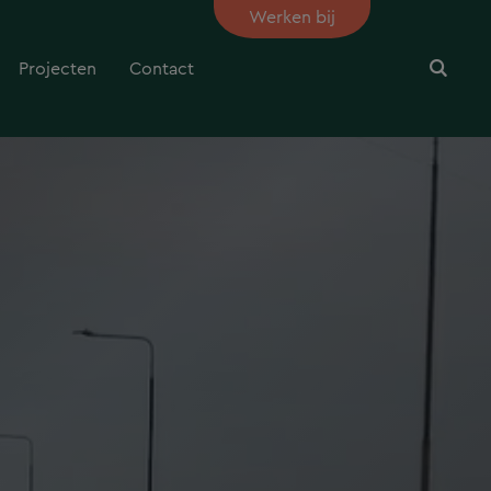
Werken bij
Projecten
Contact