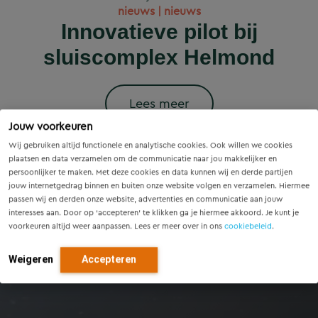
Wet versterking regie
Voorzieningenscan
Slim onderzoek
nieuws | nieuws
woningbouwprojecten
Drenthe: inzicht voor
voorkomt onnodige
Innovatieve pilot bij
volkshuisvesting in
krijgen straks
sluiscomplex Helmond
vandaag, richting voor
werking: wat betekent
vervanging van
voorrang op het
dit voor gemeenten?
Eindhovense tunnel
morgen
stroomnet?
Lees meer
Jouw voorkeuren
Lees meer
Lees meer
Lees meer
Lees meer
Wij gebruiken altijd functionele en analytische cookies. Ook willen we cookies
plaatsen en data verzamelen om de communicatie naar jou makkelijker en
persoonlijker te maken. Met deze cookies en data kunnen wij en derde partijen
jouw internetgedrag binnen en buiten onze website volgen en verzamelen. Hiermee
passen wij en derden onze website, advertenties en communicatie aan jouw
interesses aan. Door op ‘accepteren’ te klikken ga je hiermee akkoord. Je kunt je
voorkeuren altijd weer aanpassen. Lees er meer over in ons
cookiebeleid
.
Weigeren
Accepteren