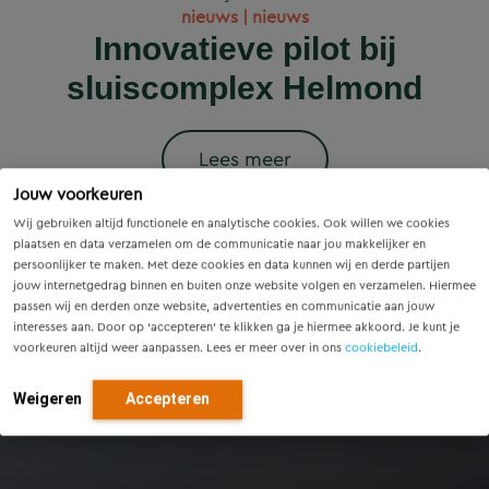
Wet versterking regie
Voorzieningenscan
Slim onderzoek
nieuws | nieuws
woningbouwprojecten
Drenthe: inzicht voor
voorkomt onnodige
Innovatieve pilot bij
volkshuisvesting in
krijgen straks
sluiscomplex Helmond
vandaag, richting voor
werking: wat betekent
vervanging van
voorrang op het
dit voor gemeenten?
Eindhovense tunnel
morgen
stroomnet?
Lees meer
Jouw voorkeuren
Lees meer
Lees meer
Lees meer
Lees meer
Wij gebruiken altijd functionele en analytische cookies. Ook willen we cookies
plaatsen en data verzamelen om de communicatie naar jou makkelijker en
persoonlijker te maken. Met deze cookies en data kunnen wij en derde partijen
jouw internetgedrag binnen en buiten onze website volgen en verzamelen. Hiermee
passen wij en derden onze website, advertenties en communicatie aan jouw
interesses aan. Door op ‘accepteren’ te klikken ga je hiermee akkoord. Je kunt je
voorkeuren altijd weer aanpassen. Lees er meer over in ons
cookiebeleid
.
Weigeren
Accepteren