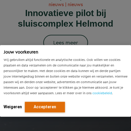
Wet versterking regie
Voorzieningenscan
Slim onderzoek
nieuws | nieuws
woningbouwprojecten
Drenthe: inzicht voor
voorkomt onnodige
Innovatieve pilot bij
volkshuisvesting in
krijgen straks
sluiscomplex Helmond
vandaag, richting voor
werking: wat betekent
vervanging van
voorrang op het
dit voor gemeenten?
Eindhovense tunnel
morgen
stroomnet?
Lees meer
Jouw voorkeuren
Lees meer
Lees meer
Lees meer
Lees meer
Wij gebruiken altijd functionele en analytische cookies. Ook willen we cookies
plaatsen en data verzamelen om de communicatie naar jou makkelijker en
persoonlijker te maken. Met deze cookies en data kunnen wij en derde partijen
jouw internetgedrag binnen en buiten onze website volgen en verzamelen. Hiermee
passen wij en derden onze website, advertenties en communicatie aan jouw
interesses aan. Door op ‘accepteren’ te klikken ga je hiermee akkoord. Je kunt je
voorkeuren altijd weer aanpassen. Lees er meer over in ons
cookiebeleid
.
Weigeren
Accepteren