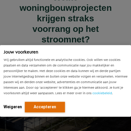
Wet versterking regie
Voorzieningenscan
Slim onderzoek
nieuws | nieuws
woningbouwprojecten
Drenthe: inzicht voor
voorkomt onnodige
Innovatieve pilot bij
volkshuisvesting in
krijgen straks
sluiscomplex Helmond
vandaag, richting voor
werking: wat betekent
vervanging van
voorrang op het
dit voor gemeenten?
Eindhovense tunnel
morgen
stroomnet?
Lees meer
Jouw voorkeuren
Lees meer
Lees meer
Lees meer
Lees meer
Wij gebruiken altijd functionele en analytische cookies. Ook willen we cookies
plaatsen en data verzamelen om de communicatie naar jou makkelijker en
persoonlijker te maken. Met deze cookies en data kunnen wij en derde partijen
jouw internetgedrag binnen en buiten onze website volgen en verzamelen. Hiermee
passen wij en derden onze website, advertenties en communicatie aan jouw
interesses aan. Door op ‘accepteren’ te klikken ga je hiermee akkoord. Je kunt je
voorkeuren altijd weer aanpassen. Lees er meer over in ons
cookiebeleid
.
Weigeren
Accepteren