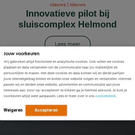
Wet versterking regie
Voorzieningenscan
Slim onderzoek
nieuws | nieuws
woningbouwprojecten
Drenthe: inzicht voor
voorkomt onnodige
Innovatieve pilot bij
volkshuisvesting in
krijgen straks
sluiscomplex Helmond
vandaag, richting voor
werking: wat betekent
vervanging van
voorrang op het
dit voor gemeenten?
Eindhovense tunnel
morgen
stroomnet?
Lees meer
Jouw voorkeuren
Lees meer
Lees meer
Lees meer
Lees meer
Wij gebruiken altijd functionele en analytische cookies. Ook willen we cookies
plaatsen en data verzamelen om de communicatie naar jou makkelijker en
persoonlijker te maken. Met deze cookies en data kunnen wij en derde partijen
jouw internetgedrag binnen en buiten onze website volgen en verzamelen. Hiermee
passen wij en derden onze website, advertenties en communicatie aan jouw
interesses aan. Door op ‘accepteren’ te klikken ga je hiermee akkoord. Je kunt je
voorkeuren altijd weer aanpassen. Lees er meer over in ons
cookiebeleid
.
Weigeren
Accepteren