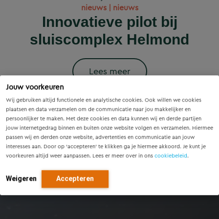
Wet versterking regie
Voorzieningenscan
Slim onderzoek
nieuws | nieuws
woningbouwprojecten
Drenthe: inzicht voor
voorkomt onnodige
Innovatieve pilot bij
volkshuisvesting in
krijgen straks
sluiscomplex Helmond
vandaag, richting voor
werking: wat betekent
vervanging van
voorrang op het
dit voor gemeenten?
Eindhovense tunnel
morgen
stroomnet?
Lees meer
Jouw voorkeuren
Lees meer
Lees meer
Lees meer
Lees meer
Wij gebruiken altijd functionele en analytische cookies. Ook willen we cookies
plaatsen en data verzamelen om de communicatie naar jou makkelijker en
persoonlijker te maken. Met deze cookies en data kunnen wij en derde partijen
jouw internetgedrag binnen en buiten onze website volgen en verzamelen. Hiermee
passen wij en derden onze website, advertenties en communicatie aan jouw
interesses aan. Door op ‘accepteren’ te klikken ga je hiermee akkoord. Je kunt je
voorkeuren altijd weer aanpassen. Lees er meer over in ons
cookiebeleid
.
Weigeren
Accepteren