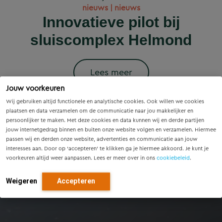
Wet versterking regie
Voorzieningenscan
Slim onderzoek
nieuws | nieuws
woningbouwprojecten
Drenthe: inzicht voor
voorkomt onnodige
Innovatieve pilot bij
volkshuisvesting in
krijgen straks
sluiscomplex Helmond
vandaag, richting voor
werking: wat betekent
vervanging van
voorrang op het
dit voor gemeenten?
Eindhovense tunnel
morgen
stroomnet?
Lees meer
Jouw voorkeuren
Lees meer
Lees meer
Lees meer
Lees meer
Wij gebruiken altijd functionele en analytische cookies. Ook willen we cookies
plaatsen en data verzamelen om de communicatie naar jou makkelijker en
persoonlijker te maken. Met deze cookies en data kunnen wij en derde partijen
jouw internetgedrag binnen en buiten onze website volgen en verzamelen. Hiermee
passen wij en derden onze website, advertenties en communicatie aan jouw
interesses aan. Door op ‘accepteren’ te klikken ga je hiermee akkoord. Je kunt je
voorkeuren altijd weer aanpassen. Lees er meer over in ons
cookiebeleid
.
Weigeren
Accepteren