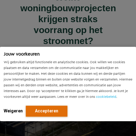
Wet versterking regie
Voorzieningenscan
Slim onderzoek
nieuws | nieuws
woningbouwprojecten
Drenthe: inzicht voor
voorkomt onnodige
Innovatieve pilot bij
volkshuisvesting in
krijgen straks
sluiscomplex Helmond
vandaag, richting voor
werking: wat betekent
vervanging van
voorrang op het
dit voor gemeenten?
Eindhovense tunnel
morgen
stroomnet?
Lees meer
Jouw voorkeuren
Lees meer
Lees meer
Lees meer
Lees meer
Wij gebruiken altijd functionele en analytische cookies. Ook willen we cookies
plaatsen en data verzamelen om de communicatie naar jou makkelijker en
persoonlijker te maken. Met deze cookies en data kunnen wij en derde partijen
jouw internetgedrag binnen en buiten onze website volgen en verzamelen. Hiermee
passen wij en derden onze website, advertenties en communicatie aan jouw
interesses aan. Door op ‘accepteren’ te klikken ga je hiermee akkoord. Je kunt je
voorkeuren altijd weer aanpassen. Lees er meer over in ons
cookiebeleid
.
Weigeren
Accepteren