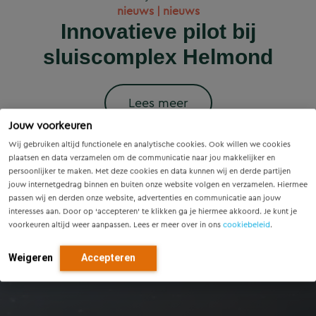
Wet versterking regie
Voorzieningenscan
Slim onderzoek
nieuws | nieuws
woningbouwprojecten
Drenthe: inzicht voor
voorkomt onnodige
Innovatieve pilot bij
volkshuisvesting in
krijgen straks
sluiscomplex Helmond
vandaag, richting voor
werking: wat betekent
vervanging van
voorrang op het
dit voor gemeenten?
Eindhovense tunnel
morgen
stroomnet?
Lees meer
Jouw voorkeuren
Lees meer
Lees meer
Lees meer
Lees meer
Wij gebruiken altijd functionele en analytische cookies. Ook willen we cookies
plaatsen en data verzamelen om de communicatie naar jou makkelijker en
persoonlijker te maken. Met deze cookies en data kunnen wij en derde partijen
jouw internetgedrag binnen en buiten onze website volgen en verzamelen. Hiermee
passen wij en derden onze website, advertenties en communicatie aan jouw
interesses aan. Door op ‘accepteren’ te klikken ga je hiermee akkoord. Je kunt je
voorkeuren altijd weer aanpassen. Lees er meer over in ons
cookiebeleid
.
Weigeren
Accepteren