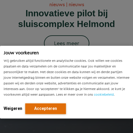
Wet versterking regie
Voorzieningenscan
Slim onderzoek
nieuws | nieuws
woningbouwprojecten
Drenthe: inzicht voor
voorkomt onnodige
Innovatieve pilot bij
volkshuisvesting in
krijgen straks
sluiscomplex Helmond
vandaag, richting voor
werking: wat betekent
vervanging van
voorrang op het
dit voor gemeenten?
Eindhovense tunnel
morgen
stroomnet?
Lees meer
Jouw voorkeuren
Lees meer
Lees meer
Lees meer
Lees meer
Wij gebruiken altijd functionele en analytische cookies. Ook willen we cookies
plaatsen en data verzamelen om de communicatie naar jou makkelijker en
persoonlijker te maken. Met deze cookies en data kunnen wij en derde partijen
jouw internetgedrag binnen en buiten onze website volgen en verzamelen. Hiermee
passen wij en derden onze website, advertenties en communicatie aan jouw
interesses aan. Door op ‘accepteren’ te klikken ga je hiermee akkoord. Je kunt je
voorkeuren altijd weer aanpassen. Lees er meer over in ons
cookiebeleid
.
Weigeren
Accepteren