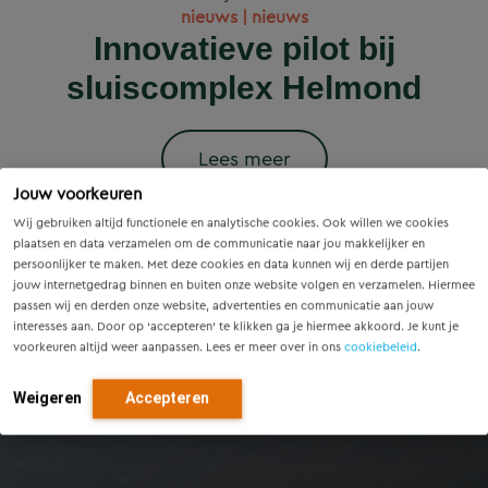
Wet versterking regie
Voorzieningenscan
Slim onderzoek
nieuws | nieuws
woningbouwprojecten
Drenthe: inzicht voor
voorkomt onnodige
Innovatieve pilot bij
volkshuisvesting in
krijgen straks
sluiscomplex Helmond
vandaag, richting voor
werking: wat betekent
vervanging van
voorrang op het
dit voor gemeenten?
Eindhovense tunnel
morgen
stroomnet?
Lees meer
Jouw voorkeuren
Lees meer
Lees meer
Lees meer
Lees meer
Wij gebruiken altijd functionele en analytische cookies. Ook willen we cookies
plaatsen en data verzamelen om de communicatie naar jou makkelijker en
persoonlijker te maken. Met deze cookies en data kunnen wij en derde partijen
jouw internetgedrag binnen en buiten onze website volgen en verzamelen. Hiermee
passen wij en derden onze website, advertenties en communicatie aan jouw
interesses aan. Door op ‘accepteren’ te klikken ga je hiermee akkoord. Je kunt je
voorkeuren altijd weer aanpassen. Lees er meer over in ons
cookiebeleid
.
Weigeren
Accepteren