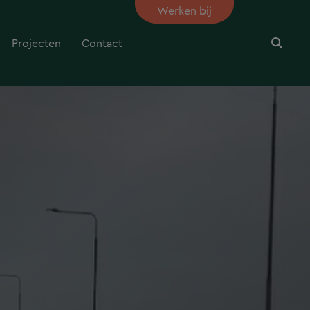
Werken bij
Projecten
Contact