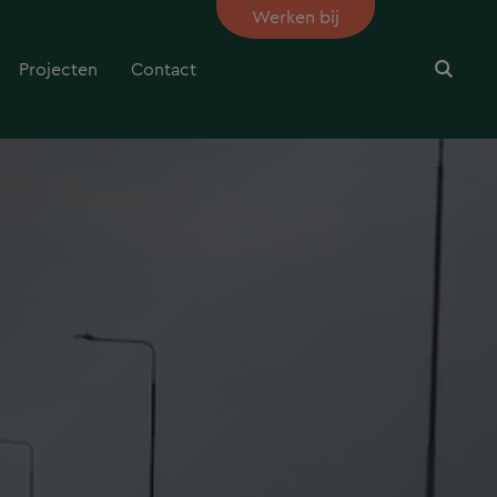
Werken bij
Projecten
Contact