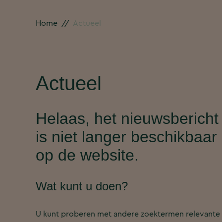
Home
//
Actueel
Actueel
Helaas, het nieuwsbericht
is niet langer beschikbaar
op de website.
Wat kunt u doen?
U kunt proberen met andere zoektermen relevante