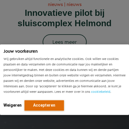
Wet versterking regie
Voorzieningenscan
Slim onderzoek
nieuws | nieuws
woningbouwprojecten
Drenthe: inzicht voor
voorkomt onnodige
Innovatieve pilot bij
volkshuisvesting in
krijgen straks
sluiscomplex Helmond
vandaag, richting voor
werking: wat betekent
vervanging van
voorrang op het
dit voor gemeenten?
Eindhovense tunnel
morgen
stroomnet?
Lees meer
Jouw voorkeuren
Lees meer
Lees meer
Lees meer
Lees meer
Wij gebruiken altijd functionele en analytische cookies. Ook willen we cookies
plaatsen en data verzamelen om de communicatie naar jou makkelijker en
persoonlijker te maken. Met deze cookies en data kunnen wij en derde partijen
jouw internetgedrag binnen en buiten onze website volgen en verzamelen. Hiermee
passen wij en derden onze website, advertenties en communicatie aan jouw
interesses aan. Door op ‘accepteren’ te klikken ga je hiermee akkoord. Je kunt je
voorkeuren altijd weer aanpassen. Lees er meer over in ons
cookiebeleid
.
Weigeren
Accepteren