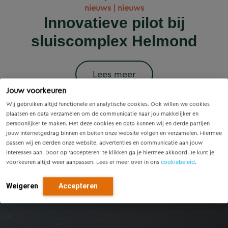
Wet versterking regie
Voorzieningenscan
Slim onderzoek
nieuws | nieuws
woningbouwprojecten
Drenthe: inzicht voor
voorkomt onnodige
Innovatieve pilot bij
volkshuisvesting in
krijgen straks
sluiscomplex Helmond
vandaag, richting voor
werking: wat betekent
vervanging van
voorrang op het
dit voor gemeenten?
Eindhovense tunnel
morgen
stroomnet?
Lees meer
Jouw voorkeuren
Lees meer
Lees meer
Lees meer
Lees meer
Wij gebruiken altijd functionele en analytische cookies. Ook willen we cookies
plaatsen en data verzamelen om de communicatie naar jou makkelijker en
persoonlijker te maken. Met deze cookies en data kunnen wij en derde partijen
jouw internetgedrag binnen en buiten onze website volgen en verzamelen. Hiermee
passen wij en derden onze website, advertenties en communicatie aan jouw
interesses aan. Door op ‘accepteren’ te klikken ga je hiermee akkoord. Je kunt je
voorkeuren altijd weer aanpassen. Lees er meer over in ons
cookiebeleid
.
Weigeren
Accepteren