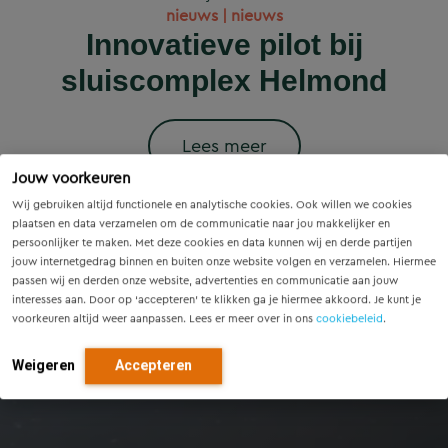
Wet versterking regie
Voorzieningenscan
Slim onderzoek
nieuws | nieuws
woningbouwprojecten
Drenthe: inzicht voor
voorkomt onnodige
Innovatieve pilot bij
volkshuisvesting in
krijgen straks
sluiscomplex Helmond
vandaag, richting voor
werking: wat betekent
vervanging van
voorrang op het
dit voor gemeenten?
Eindhovense tunnel
morgen
stroomnet?
Lees meer
Jouw voorkeuren
Lees meer
Lees meer
Lees meer
Lees meer
Wij gebruiken altijd functionele en analytische cookies. Ook willen we cookies
plaatsen en data verzamelen om de communicatie naar jou makkelijker en
persoonlijker te maken. Met deze cookies en data kunnen wij en derde partijen
jouw internetgedrag binnen en buiten onze website volgen en verzamelen. Hiermee
passen wij en derden onze website, advertenties en communicatie aan jouw
interesses aan. Door op ‘accepteren’ te klikken ga je hiermee akkoord. Je kunt je
voorkeuren altijd weer aanpassen. Lees er meer over in ons
cookiebeleid
.
Weigeren
Accepteren