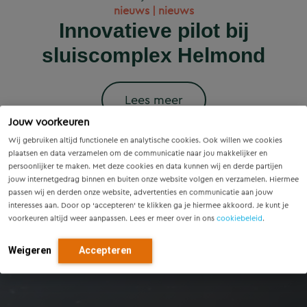
Wet versterking regie
Voorzieningenscan
Slim onderzoek
nieuws | nieuws
woningbouwprojecten
Drenthe: inzicht voor
voorkomt onnodige
Innovatieve pilot bij
volkshuisvesting in
krijgen straks
sluiscomplex Helmond
vandaag, richting voor
werking: wat betekent
vervanging van
voorrang op het
dit voor gemeenten?
Eindhovense tunnel
morgen
stroomnet?
Lees meer
Jouw voorkeuren
Lees meer
Lees meer
Lees meer
Lees meer
Wij gebruiken altijd functionele en analytische cookies. Ook willen we cookies
plaatsen en data verzamelen om de communicatie naar jou makkelijker en
persoonlijker te maken. Met deze cookies en data kunnen wij en derde partijen
jouw internetgedrag binnen en buiten onze website volgen en verzamelen. Hiermee
passen wij en derden onze website, advertenties en communicatie aan jouw
interesses aan. Door op ‘accepteren’ te klikken ga je hiermee akkoord. Je kunt je
voorkeuren altijd weer aanpassen. Lees er meer over in ons
cookiebeleid
.
Weigeren
Accepteren