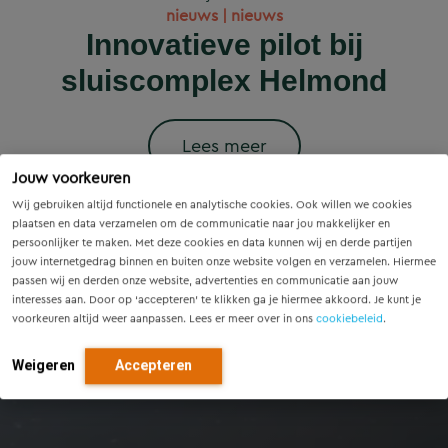
Wet versterking regie
Voorzieningenscan
Slim onderzoek
nieuws | nieuws
woningbouwprojecten
Drenthe: inzicht voor
voorkomt onnodige
Innovatieve pilot bij
volkshuisvesting in
krijgen straks
sluiscomplex Helmond
vandaag, richting voor
werking: wat betekent
vervanging van
voorrang op het
dit voor gemeenten?
Eindhovense tunnel
morgen
stroomnet?
Lees meer
Jouw voorkeuren
Lees meer
Lees meer
Lees meer
Lees meer
Wij gebruiken altijd functionele en analytische cookies. Ook willen we cookies
plaatsen en data verzamelen om de communicatie naar jou makkelijker en
persoonlijker te maken. Met deze cookies en data kunnen wij en derde partijen
jouw internetgedrag binnen en buiten onze website volgen en verzamelen. Hiermee
passen wij en derden onze website, advertenties en communicatie aan jouw
interesses aan. Door op ‘accepteren’ te klikken ga je hiermee akkoord. Je kunt je
voorkeuren altijd weer aanpassen. Lees er meer over in ons
cookiebeleid
.
Weigeren
Accepteren